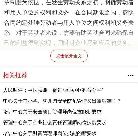
章制度为依据，在发生劳动关系之初，明确劳动者
和用人单位的权利和义务，在合同期限之内，按照
合同约定处理劳动者与用人单位之间权利和义务关
系。对于劳动者来说，需要借助劳动合同来确保自
己的利益得到实现，同时对企业尽到应尽的义务。
对于用人单位来说，劳动合同法规更多地在于规范
点击展开全文
其用工行为，维护劳动者的基本利益。但是另一方
面也保障了用人单位的利益，包括对劳动者供职期
相关推荐
限的约定，依据适用条款解雇不能胜任岗位工作的
人民时评：中国慕课，促进“互联网+教育公平”
劳动者，以及合法规避劳动法规政策，为企业节约
中心关于中小学、幼儿园安全防范管理又出新标准了？
人力资本支出等。总之，员工关系管理的目的在于
培训中心关于安全项目管理师岗位技能新要求
明确双方权利和义务，为企业业务开展提供一个稳
管理中心关于企业社会责任管理师岗位技能要求
定和谐的环境，并通过公司战略目标的达成最终实
培训中心关于财富管理师岗位技能的新要求
现企业和员工的共赢
。