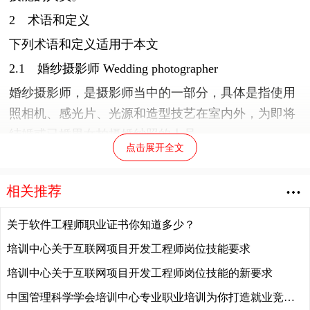
2 术语和定义
下列术语和定义适用于本文
2.1 婚纱摄影师 Wedding photographer
婚纱摄影师，是摄影师当中的一部分，具体是指使用
照相机、感光片、光源和造型技艺在室内外，为即将
结婚或已婚男女拍摄婚纱照的人员。
点击展开全文
2.2 婚纱摄影 Wedding photography
运用照相机、感光片、光源和造型技艺在室内外，为
相关推荐
即将结婚或已婚男女拍摄婚纱照。
关于软件工程师职业证书你知道多少？
3 等级划分
培训中心关于互联网项目开发工程师岗位技能要求
3.1 等级划分依据
培训中心关于互联网项目开发工程师岗位技能的新要求
主要依据婚纱摄影师所具备的专业理论知识、技能基
础和工作经历等。
中国管理科学学会培训中心专业职业培训为你打造就业竞争力