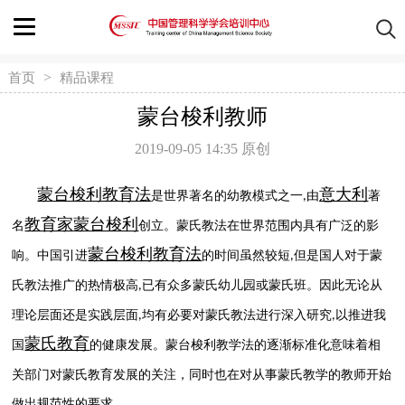
>
首页
精品课程
蒙台梭利教师
2019-09-05 14:35
原创
蒙台梭利教育法
意大利
是世界著名的幼教模式之一
由
著
,
教育家
蒙台梭利
名
创立。
蒙氏教法
在世界范围内
具有
广泛的影
蒙台梭利教育法
响。中国引进
的时间虽然较短
但是国人对于蒙
,
氏教法推广的热情极高
已有众多蒙氏幼儿园或蒙氏班。因此无论从
,
理论层面还是实践层面
均有必要对蒙氏教法进行深入研究
以推进我
,
,
蒙氏教育
国
的健康发展。
蒙台梭利教
学法
的
逐渐标准化
意味着相
关部门对蒙氏教育发展的关注，同时也在对从事蒙氏教学的教师开始
做出规范性的要求。