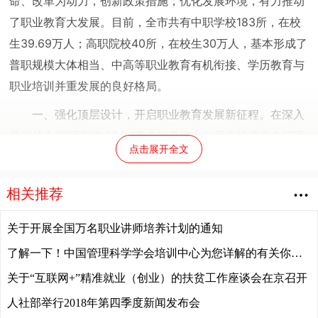
命、改革为动力，创新政策措施，优化发展环境，有力推动
了职业教育大发展。目前，全市共有中职学校183所，在校
生39.69万人；高职院校40所，在校生30万人，基本形成了
普职规模大体相当、中高等职业教育有机衔接、学历教育与
职业培训并重发展的良好格局。
一、强化顶层设计，开启职业教育发展新征程。在深入
学习领会“国家职教20条”要求的基础上，我市组建了专门班
点击展开全文
子，立足重庆实际，坚持问题导向，正抓紧起草重庆市贯彻
落实《国家职业教育改革实施方案》的文件，进一步明确全
相关推荐
市职业教育发展的任务书、时间表和路线图。全国深化职业
教育改革电视电话会议结束后，我市紧接着召开会议，对贯
关于开展全国万名职业讲师培养计划的通知
彻落实会议精神进行了安排部署。对标对表“双高”计划要
了解一下！中国管理科学学会培训中心为您详解的有关你的职称评审的全过程
求，正鼓励和指导职业院校立足实际，抢抓机遇，积极申
关于“互联网+”精准就业（创业）的扶贫工作座谈会在京召开
报，通过示范引领，提升我市职业教育竞争力和影响力。
人社部举行2018年第四季度新闻发布会
二、提高政治站位，稳步推进高职扩招。成立了高职扩