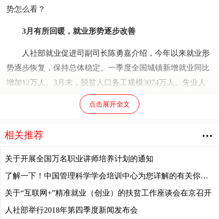
势怎么看？
3月有所回暖，就业形势逐步改善
人社部就业促进司副司长陈勇嘉介绍，今年以来就业形
势逐步恢复，保持总体稳定。一季度全国城镇新增就业同比
增加12万人。3月末，脱贫人口务工规模3074万人。失业人
员再就业、就业困难人员就业分别达到118万人和40万人，
点击展开全文
同比分别增加10万人和2万人。
相关推荐
“随着经济企稳回升，企业用工需求增加，带动就业逐
步改善。就业容量比较大的服务业特别是接触型聚集型服务
关于开展全国万名职业讲师培养计划的通知
业加快恢复，有利于稳定和扩大就业。”国家统计局新闻发
了解一下！中国管理科学学会培训中心为您详解的有关你的职称评审的全过程
言人付凌晖说，“从监测情况看，今年以来就业市场劳动参
与率稳步提升，失业率在3月份明显下降。”
关于“互联网+”精准就业（创业）的扶贫工作座谈会在京召开
人社部举行2018年第四季度新闻发布会
智联招聘数据显示，一季度企业招聘规模逐月回升，